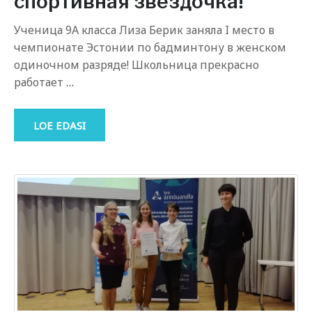
спортивная звездочка!
Ученица 9А класса Лиза Берик заняла I место в
чемпионате Эстонии по бадминтону в женском
одиночном разряде! Школьница прекрасно
работает
…
LOE EDASI