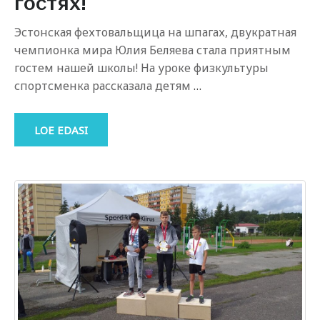
гостях!
Эстонская фехтовальщица на шпагах, двукратная
чемпионка мира Юлия Беляева стала приятным
гостем нашей школы! На уроке физкультуры
спортсменка рассказала детям
…
LOE EDASI