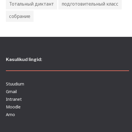
Тотальный диктант
подготовительный класс
собрание
Kasulikud lingid:
Stuudium
Gmail
Intranet
Moodle
Arno