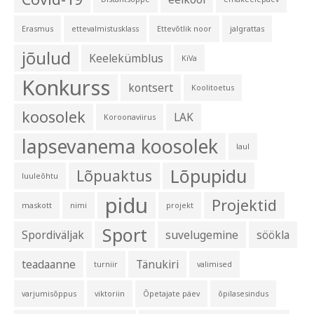
Erasmus
ettevalmistusklass
Ettevõtlik noor
jalgrattas
jõulud
Keelekümblus
KiVa
Konkurss
kontsert
Koolitoetus
koosolek
LAK
Koroonaviirus
lapsevanema koosolek
laul
Lõpupidu
Lõpuaktus
luuleõhtu
pidu
Projektid
maskott
nimi
projekt
Sport
Spordiväljak
suvelugemine
söökla
teadaanne
Tänukiri
turniir
valimised
varjumisõppus
viktoriin
Õpetajate päev
õpilasesindus