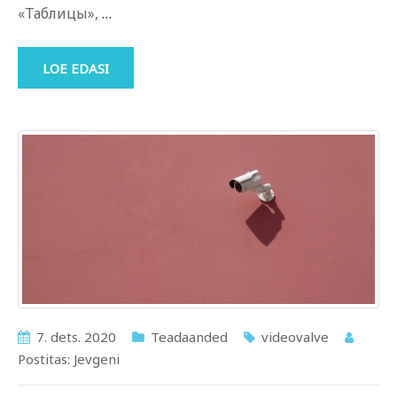
«Таблицы»,
…
LOE EDASI
7. dets. 2020
Teadaanded
videovalve
Postitas:
Jevgeni