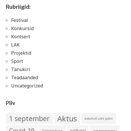
Rubriigid:
Festival
Konkursid
Kontsert
LAK
Projektid
Sport
Tänukiri
Teadaanded
Uncategorized
Pilv
Aktus
1 september
avautud uste päev
Covid-19
eelkool
Distantsõppe
emakeelepäev