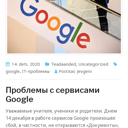
14. dets. 2020
Teadaanded
,
Uncategorized
google
,
IT-проблемы
Postitas:
Jevgeni
Проблемы с сервисами
Google
Уважаемые учителя, ученики и родители. Днём
14 декабря в работе сервисов Google произошёл
сбой, в частности, не открываются «Документы»,