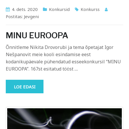
4. dets. 2020
Konkursid
Konkurss
Postitas:
Jevgeni
MINU EUROOPA
Õnnitleme Nikita Drovorubi ja tema õpetajat Igor
Nešpanovit meie kooli esindamise eest
kodanikupäevale pühendatud esseekonkursil “MINU
EUROOPA”. 167st esitatud tööst
…
LOE EDASI