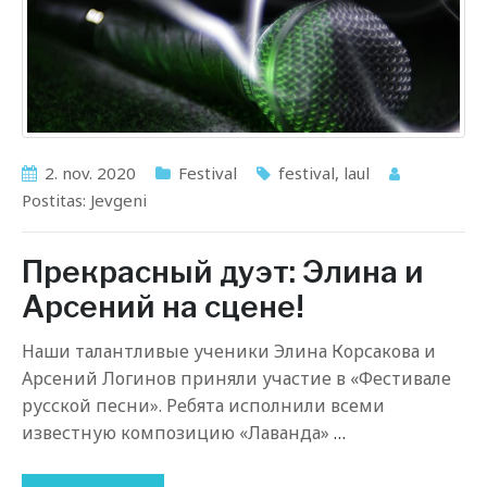
2. nov. 2020
Festival
festival
,
laul
Postitas:
Jevgeni
Прекрасный дуэт: Элина и
Арсений на сцене!
Наши талантливые ученики Элина Корсакова и
Арсений Логинов приняли участие в «Фестивале
русской песни». Ребята исполнили всеми
известную композицию «Лаванда»
…