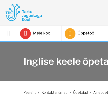
Meie kool
Õppetöö
Inglise keele õpet
Pealeht
Kontaktandmed
Õpetajad
Aineõpet