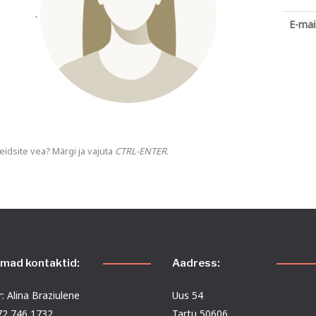
.
E-mail
eidsite vea? Märgi ja vajuta
CTRL-ENTER
.
emad kontaktid:
Aadress:
: Alina Braziulene
Uus 54
372 746 1732
Tartu 50606