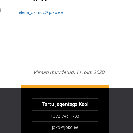
INGLISE KEEL
:
elena_ozimuc@joko.ee
Viimati muudetud: 11. okt. 2020
Tartu Jogentaga Kool
+372 746 1733
joko@joko.ee