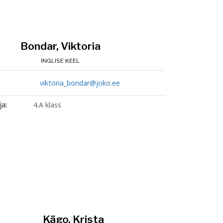
Bondar, Viktoria
INGLISE KEEL
viktoria_bondar@joko.ee
ja:
4.A klass
Kägo, Krista