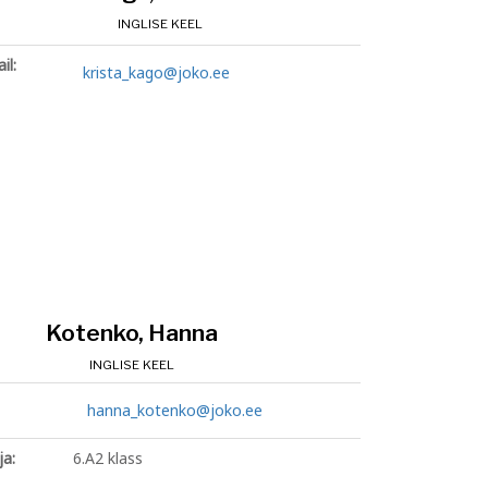
INGLISE KEEL
il:
krista_kago@joko.ee
Kotenko, Hanna
INGLISE KEEL
hanna_kotenko@joko.ee
ja:
6.A2 klass