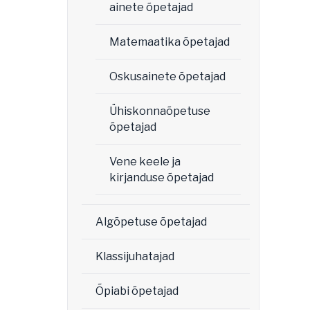
ainete õpetajad
Matemaatika õpetajad
Oskusainete õpetajad
Ühiskonnaõpetuse
õpetajad
Vene keele ja
kirjanduse õpetajad
Algõpetuse õpetajad
Klassijuhatajad
Õpiabi õpetajad