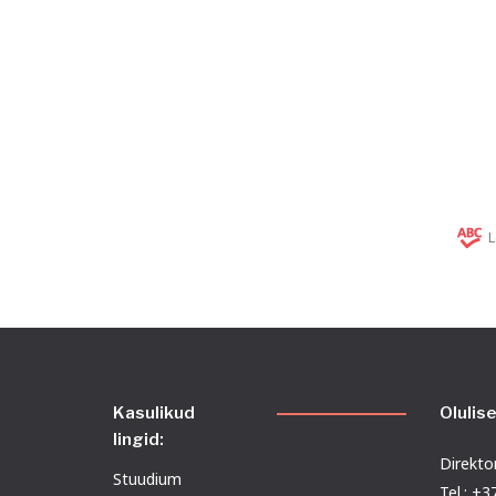
L
Kasulikud
Olulis
lingid:
Direktor
Stuudium
Tel.: +