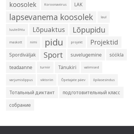
koosolek
LAK
Koroonaviirus
lapsevanema koosolek
laul
Lõpupidu
Lõpuaktus
luuleõhtu
pidu
Projektid
maskott
nimi
projekt
Sport
Spordiväljak
suvelugemine
söökla
teadaanne
Tänukiri
turniir
valimised
varjumisõppus
viktoriin
Õpetajate päev
õpilasesindus
Тотальный диктант
подготовительный класс
собрание