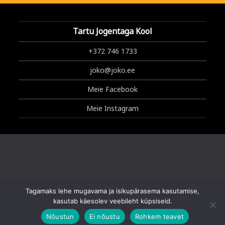
Tartu Jogentaga Kool
+372 746 1733
joko@joko.ee
Meie Facebook
Meie Instagram
Tagamaks lehe mugavama ja isikupärasema kasutamise,
Copyright © 2025 Tartu Jogentaga Kool
kasutab käesolev veebileht küpsiseid.
Nõustun
Ei nõustu
Rohkem teavet