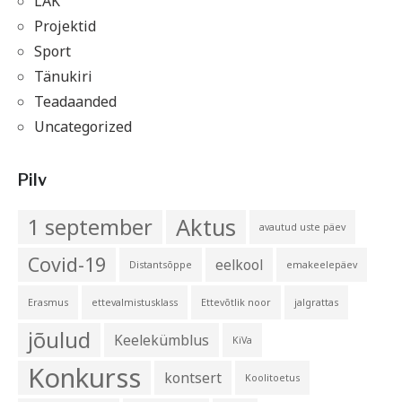
LAK
Projektid
Sport
Tänukiri
Teadaanded
Uncategorized
Pilv
Aktus
1 september
avautud uste päev
Covid-19
eelkool
Distantsõppe
emakeelepäev
Erasmus
ettevalmistusklass
Ettevõtlik noor
jalgrattas
jõulud
Keelekümblus
KiVa
Konkurss
kontsert
Koolitoetus