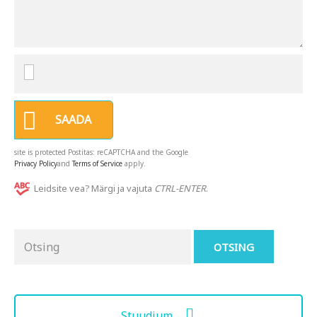
SAADA
site is protected Postitas: reCAPTCHA and the Google
Privacy Policy
and
Terms of Service
apply.
Leidsite vea? Märgi ja vajuta
CTRL-ENTER
.
Otsing
for:
Stuudium