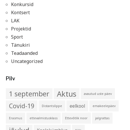
Konkursid
Kontsert
LAK
Projektid
Sport
Tänukiri
Teadaanded
Uncategorized
Pilv
Aktus
1 september
avautud uste päev
Covid-19
eelkool
Distantsõppe
emakeelepäev
Erasmus
ettevalmistusklass
Ettevõtlik noor
jalgrattas