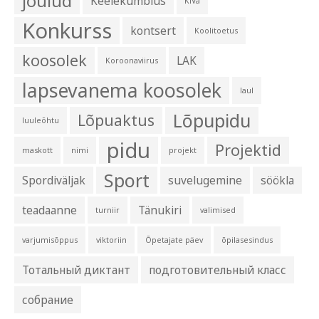
jõulud
Keelekümblus
KiVa
Konkurss
kontsert
Koolitoetus
koosolek
LAK
Koroonaviirus
lapsevanema koosolek
laul
Lõpupidu
Lõpuaktus
luuleõhtu
pidu
Projektid
maskott
nimi
projekt
Sport
Spordiväljak
suvelugemine
söökla
teadaanne
Tänukiri
turniir
valimised
varjumisõppus
viktoriin
Õpetajate päev
õpilasesindus
Тотальный диктант
подготовительный класс
собрание