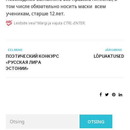
том числе обязательно носить маски всем
ученикам, старше 12 лет.
Leidsite vea? Märgi ja vajuta
CTRL-ENTER
.
EELMINE
JÄRGMINE
ПОЭТИЧЕСКИЙ КОНКУРС
LÕPUAKTUSED
«РУССКАЯ ЛИРА
ЭСТОНИИ»
Otsing
for: